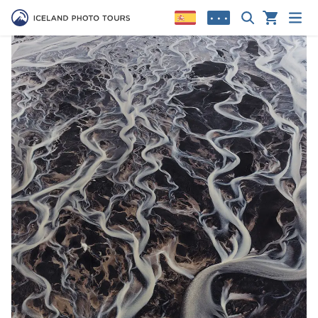
• • •