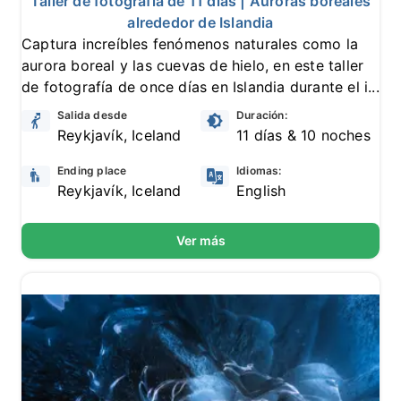
Taller de fotografía de 11 días | Auroras boreales
alrededor de Islandia
Captura increíbles fenómenos naturales como la
aurora boreal y las cuevas de hielo, en este taller
de fotografía de once días en Islandia durante el i...
Salida desde
Duración:
Reykjavík, Iceland
11 días & 10 noches
Ending place
Idiomas:
Reykjavík, Iceland
English
Ver más