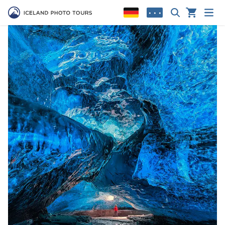
• • •