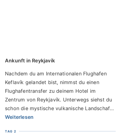
Ankunft in Reykjavík
Nachdem du am Internationalen Flughafen
Keflavík gelandet bist, nimmst du einen
Flughafentransfer zu deinem Hotel im
Zentrum von Reykjavík. Unterwegs siehst du
schon die mystische vulkanische Landschaft
der Halbinsel Reykjanes. Um 19 Uhr treffen
Weiterlesen
wir uns in der Hotellobby und gehen für ein
TAG 2
leckeres Abendessen in ein nahegelegenes