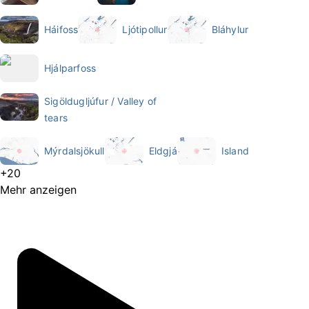
Háifoss
Ljótipollur
Bláhylur
Hjálparfoss
Sigöldugljúfur / Valley of
tears
Mýrdalsjökull
Eldgjá
Island
+20
Mehr anzeigen