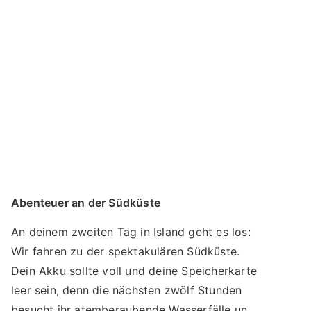
Restaurant. Hier lernen wir uns ein bisschen
besser kennen und sprechen den Plan für das
Foto-Abenteuer durch, auf das du dich
bestimmt schon freust. Die Nacht verbringst
du in deinem Hotel in Reykjavík. Ruh dich gut
aus, denn morgen beginnt eine
unvergessliche Reise!
Abenteuer an der Südküste
An deinem zweiten Tag in Island geht es los:
Wir fahren zu der spektakulären Südküste.
Dein Akku sollte voll und deine Speicherkarte
leer sein, denn die nächsten zwölf Stunden
besucht ihr atemberaubende Wasserfälle und