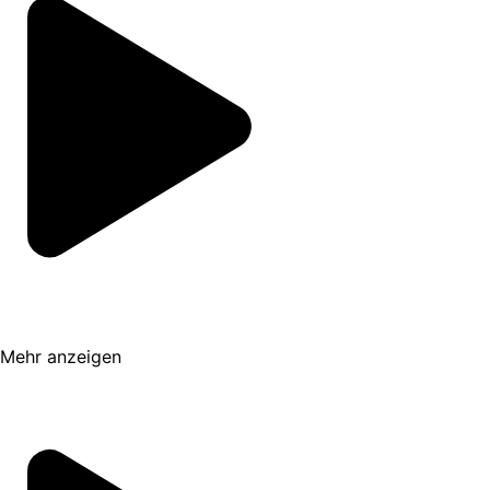
Während der ganzen Zeit lernst du neue
Techniken und bringst deine Fähigkeiten als
Fotograf aufs nächste Level.
Warte nicht länger und sichere dir deinen
Platz auf diesem fantastischen, mehrtägigen
Fotoworkshop in Islands schönsten Regionen.
Wähle jetzt ein Datum aus, um die
Verfügbarkeit zu überprüfen.
Mehr anzeigen