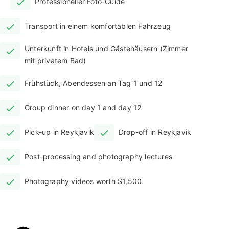
Professioneller Foto-Guide
Der Reiseplan führt dich zu den beliebtesten
Spielwiesen isländischer
Transport in einem komfortablen Fahrzeug
Landschaftsfotografen wie dem
Unterkunft in Hotels und Gästehäusern (Zimmer
Diamantstrand, der Gletscherlagune
mit privatem Bad)
Jökulsárlón und faszinierenden Wasserfällen
wie Godafoss, mit unbeschreiblichen
Frühstück, Abendessen an Tag 1 und 12
Aussichten auf die Highlands, eine riesige und
wilde Region, die nur im Sommer zugänglich
Group dinner on day 1 and day 12
ist.
Pick-up in Reykjavik
Drop-off in Reykjavik
Mit einem speziell ausgerüsteten
Geländewagen gelangt ihr sicher in die
Post-processing and photography lectures
Highlands. Dieses Fahrzeug kann sogar
Photography videos worth $1,500
unbefestigte Bergstraßen überwinden, sodass
ihr nicht nur die bekanntesten Wahrzeichen
Islands, sondern auch einige gut gehütete
Geheimnisse besuchen werdet.