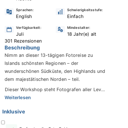
Sprachen:
Schwierigkeitsstufe:
English
Einfach
Verfügbarkeit:
Mindestalter:
Juli
18 Jahr(e) alt
301 Rezensionen
Beschreibung
Nimm an dieser 13-tägigen Fotoreise zu
Islands schönsten Regionen – der
wunderschönen Südküste, den Highlands und
dem majestätischen Norden – teil.
Dieser Workshop steht Fotografen aller Level
offen und wird von preisgekrönten,
Weiterlesen
ortsansässigen Fotoguides betreut – die
Inklusive
perfekte Gelegenheit für angehende und
professionelle Fotografen.