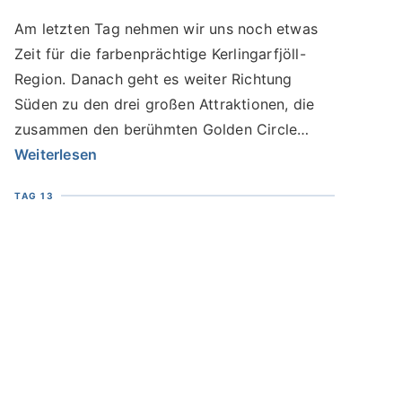
Am letzten Tag nehmen wir uns noch etwas
Zeit für die farbenprächtige Kerlingarfjöll-
Region. Danach geht es weiter Richtung
Süden zu den drei großen Attraktionen, die
zusammen den berühmten Golden Circle
bilden. Zuerst fahren wir zu dem herrlichen
Weiterlesen
“Goldenen Wasserfall“ Gullfoss. Er macht
TAG 13
seinem Namen alle Ehre und ist zweifellos
einer der fotogensten Wasserfälle Islands. 32
Meter tief ergießt er sich aus dem
Gletscherfluss Hvita in eine schmale Schlucht.
Als nächstes besuchen wir die berühmte
Geothermalregion Geysir mit dem populären
Fotomotiv Strokkur, der etwa alle 5 Minuten
eine heiße Wasserfontäne 15-20 Meter in die