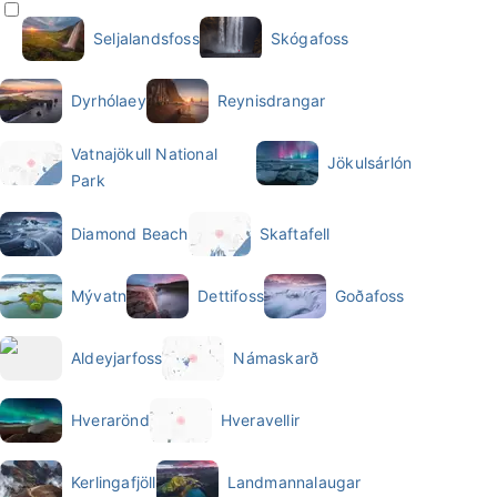
Seljalandsfoss
Skógafoss
Dyrhólaey
Reynisdrangar
Vatnajökull National
Jökulsárlón
Park
Diamond Beach
Skaftafell
Mývatn
Dettifoss
Goðafoss
Aldeyjarfoss
Námaskarð
Hverarönd
Hveravellir
Kerlingafjöll
Landmannalaugar