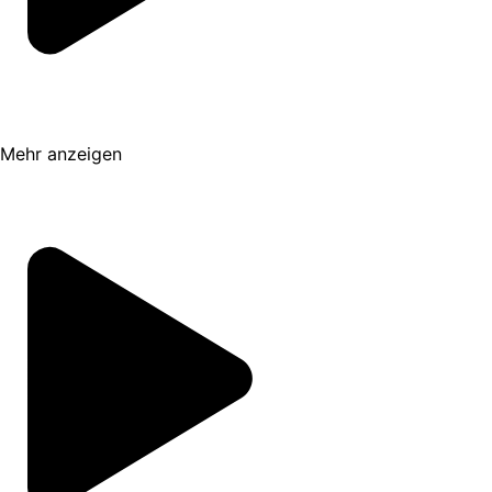
Berg Hvannadalshnjúkur, der Fans der TV-
Serie Game of Thrones bestimmt bekannt
vorkommt...
Die Reise geht zu Fuß weiter und bald
begibst du dich mitten durch die
Mehr anzeigen
majestätische Eiswelt des Gletschers und
genießt die Stille, die nur durch das Geräusch
deiner Schritte unterbrochen wird. Neben
dem tollen Panorama, das sich dir bietet,
wirst du eindrucksvolle geologische
Formationen sehen, z.B. eine Gletschermühle.
Dabei handelt es sich um eine vertikale
Schlucht, die tief in das Eis schneidet. Auch
das blaue Eis, das durch den extremen Druck
des Gletschers und den Mangel an Sauerstoff
diese Farbe annimmt, bietet ein super