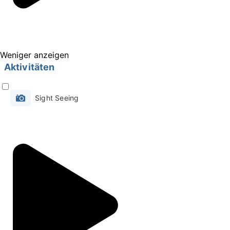
Fotomotiv!
Während der Gletscherwanderung erhältst du
die Möglichkeit, dich im Eisklettern zu
Weniger anzeigen
versuchen - das setzt dieser Tour das
Aktivitäten
Krönchen auf.
Prüfe direkt die Verfügbarkeit, indem du ein
Sight Seeing
Datum auswählst.