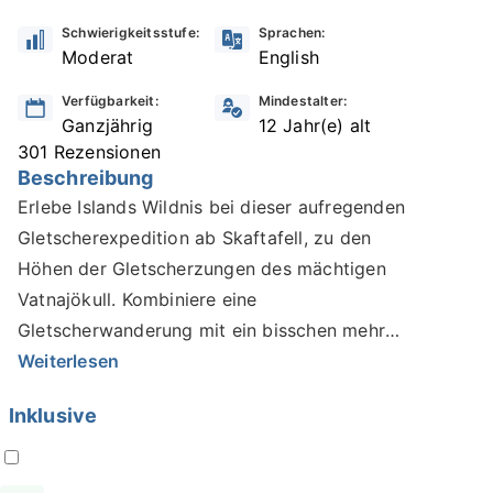
Schwierigkeitsstufe:
Sprachen:
Moderat
English
Verfügbarkeit:
Mindestalter:
Ganzjährig
12 Jahr(e) alt
301 Rezensionen
Beschreibung
Erlebe Islands Wildnis bei dieser aufregenden
Gletscherexpedition ab Skaftafell, zu den
Höhen der Gletscherzungen des mächtigen
Vatnajökull. Kombiniere eine
Gletscherwanderung mit ein bisschen mehr
Action beim Eisklettern!
Weiterlesen
Du triffst deinen freundlichen und
Inklusive
professionellen Guide beim Parkplatz des
Informationszentrums in Skaftafell. Er wird